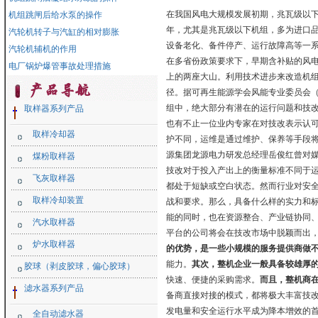
在我国风电大规模发展初期，兆瓦级以下风
机组跳闸后给水泵的操作
年，尤其是兆瓦级以下机组，多为进口品牌
汽轮机转子与汽缸的相对膨胀
设备老化、备件停产、运行故障高等一
汽轮机辅机的作用
在多省份政策要求下，早期含补贴的风
电厂锅炉爆管事故处理措施
上的两座大山。利用技术进步来改造机
径。据可再生能源学会风能专业委员会（CWE
组中，绝大部分有潜在的运行问题和技
取样器系列产品
也有不止一位业内专家在对技改表示认
取样冷却器
护不同，运维是通过维护、保养等手段
源集团龙源电力研发总经理岳俊红曾对媒
煤粉取样器
技改对于投入产出上的衡量标准不同于
飞灰取样器
都处于短缺或空白状态。然而行业对安
取样冷却装置
战和要求。那么，具备什么样的实力和
能的同时，也在资源整合、产业链协同
汽水取样器
平台的公司将会在技改市场中脱颖而出
炉水取样器
的优势，是一些小规模的服务提供商做
能力。
其次，整机企业一般具备较雄厚
胶球（剥皮胶球，偏心胶球）
快速、便捷的采购需求。
而且，整机商
滤水器系列产品
备商直接对接的模式，都将极大丰富技
发电量和安全运行水平成为降本增效的首
全自动滤水器