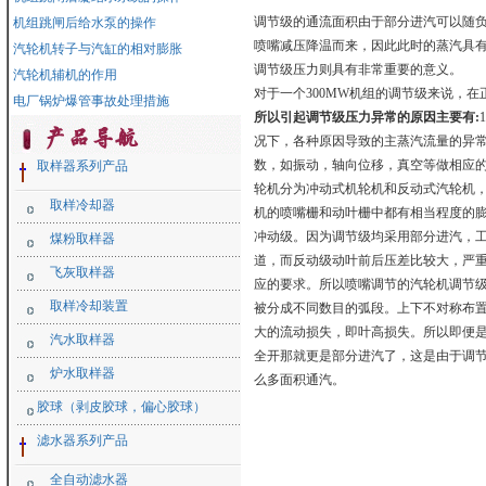
调节级的通流面积由于部分进汽可以随
机组跳闸后给水泵的操作
喷嘴减压降温而来，因此此时的蒸汽具
汽轮机转子与汽缸的相对膨胀
调节级压力则具有非常重要的意义。
汽轮机辅机的作用
对于一个300MW机组的调节级来说，
电厂锅炉爆管事故处理措施
所以引起调节级压力异常的原因主要有:
况下，各种原因导致的主蒸汽流量的异
数，如振动，轴向位移，真空等做相应
取样器系列产品
轮机分为冲动式机轮机和反动式汽轮机
取样冷却器
机的喷嘴栅和动叶栅中都有相当程度的
冲动级。因为调节级均采用部分进汽，
煤粉取样器
道，而反动级动叶前后压差比较大，严重
飞灰取样器
应的要求。所以喷嘴调节的汽轮机调节
取样冷却装置
被分成不同数目的弧段。上下不对称布
大的流动损失，即叶高损失。所以即便
汽水取样器
全开那就更是部分进汽了，这是由于调
炉水取样器
么多面积通汽。
胶球（剥皮胶球，偏心胶球）
滤水器系列产品
全自动滤水器