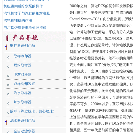
2000年之前，算做DCS的初创和发展
机组跳闸后给水泵的操作
是比较大的，主要体现在“集”与“散”的设
汽轮机转子与汽缸的相对膨胀
Control System-CCS）向分
汽轮机辅机的作用
历史使命，但对日后DCS发展影响深远
电厂锅炉爆管事故处理措施
站、计算站和工程师站，系统有分布式数
以称作“全能型”DCS。第二类DCS
理，什么历史数据记录站、计算站以及数据库
取样器系列产品
制型”的DCS。若要集中处理数据时只
取样冷却器
挂设备时还需要另外花一笔不菲的费用和
更为全面，既注重了“分散控制”也突出
煤粉取样器
制站完成，一套DCS由多个过程控制站
飞灰取样器
中管理，通常都理解为在网络通信的支持
取样冷却装置
实，这是对DCS集中管理功能的偏见。
化规律的宝贵资料，按当今时髦的说法就
汽水取样器
影响经济运行的不利因素，可以有效地促
炉水取样器
库必不可少。2000年以后，互联网技
化I/O卡、快速以太网数据传输、图形
胶球（剥皮胶球，偏心胶球）
上这些功能配置在早年美国西屋公司的W
滤水器系列产品
具，算是殊途同归吧，国产DCS走的也
领风骚。五十年代是前苏联的电子管基地
全自动滤水器