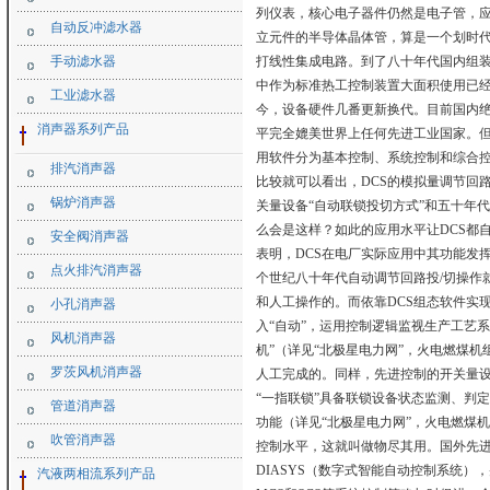
列仪表，核心电子器件仍然是电子管，应
自动反冲滤水器
立元件的半导体晶体管，算是一个划时代
手动滤水器
打线性集成电路。到了八十年代国内组装
中作为标准热工控制装置大面积使用已经
工业滤水器
今，设备硬件几番更新换代。目前国内绝
消声器系列产品
平完全媲美世界上任何先进工业国家。但
用软件分为基本控制、系统控制和综合控
排汽消声器
比较就可以看出，DCS的模拟量调节回路
锅炉消声器
关量设备“自动联锁投切方式”和五十年
么会是这样？如此的应用水平让DCS都
安全阀消声器
表明，DCS在电厂实际应用中其功能发
点火排汽消声器
个世纪八十年代自动调节回路投/切操作
和人工操作的。而依靠DCS组态软件实
小孔消声器
入“自动”，运用控制逻辑监视生产工艺
风机消声器
机”（详见“北极星电力网”，火电燃煤
罗茨风机消声器
人工完成的。同样，先进控制的开关量设备
“一指联锁”具备联锁设备状态监测、判定
管道消声器
功能（详见“北极星电力网”，火电燃煤机
吹管消声器
控制水平，这就叫做物尽其用。国外先进
DIASYS（数字式智能自动控制系统
汽液两相流系列产品