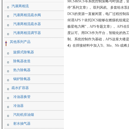
MCS和SCS等系统控制策略与时俱进，
汽液两相流
停”系列文章）。双列风机、多套给水泵
DCS的资源一直被闲置，电厂过程控制应用软件的开
汽液两相流疏水阀
何谓APS？依托DCS能够在燃煤机组
汽液两相流疏水器
极星电力网”，APS专题文章）。APS
汽液两相流调节器
度认可。用DCS作为平台，智能化的热工
制、系统控制作为基础，APS这座大楼
其他系列产品
4）
在焊接材料中加入Ti、Mo、Nb 
旋膜式除氧器
除氧器改造
热力除氧器
锅炉除氧器
疏水扩容器
冷油器换管
冷油器
汽轮机排油烟
射水抽气器